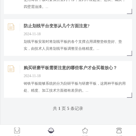
四壁需油漆。...
防止划线平台变形从几个方面注意?
2024-11-18
划线平板安装时将划线平板的各个支撑点用调整垫铁垫好、垫
实，由技术人员将划线平板调整至合格精度。...
购买研磨平板需要注意的哪些客户才会买着放心？
2024-11-18
铸铁平板能够系统的分为刮研平板与研磨平板，这两种平板的用
处、精度、加工技术方面都有差异的。...
共
1
页
5
条记录