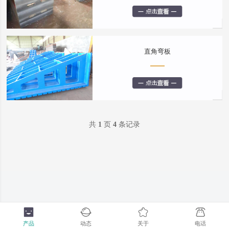
直角弯板
共
1
页
4
条记录
产品
动态
关于
电话