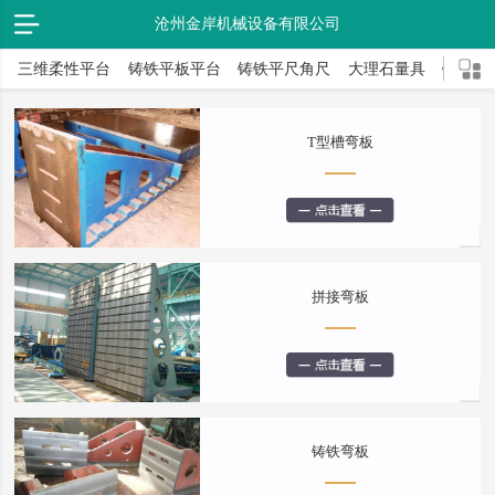
沧州金岸机械设备有限公司
三维柔性平台
铸铁平板平台
铸铁平尺角尺
大理石量具
铸件弯
T型槽弯板
拼接弯板
铸铁弯板