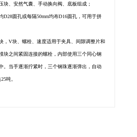
压块、安然气囊、手动换向阀、底板组成；
D28圆孔或每隔50mm均布D16圆孔，可用于拼
块，V块、螺栓、速度适用于夹具、间隙调整片和
模块之间紧固连接的螺栓，内部使用三个同心钢
中。当手逐渐拧紧时，三个钢珠逐渐弹出，自动
25吨。