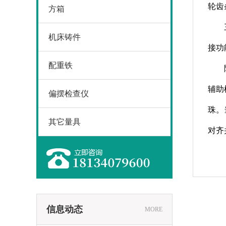
轮齿
方箱
机床铸件
接功
配重铁
辅助
偏摆检查仪
珠。
其它量具
对齐
信息动态
MORE