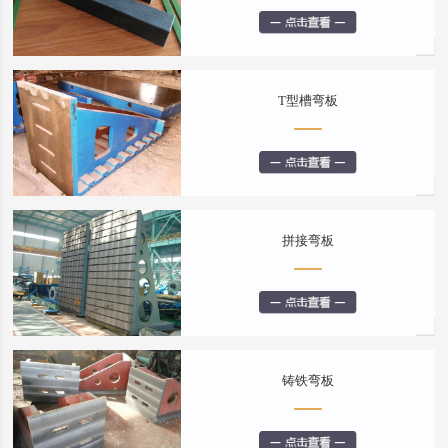
T型槽弯板
拼接弯板
铸铁弯板